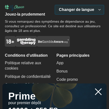
Changer de langue
Jouez-la prudemment
Si vous remarquez des symptômes de dépendance au jeu,
consultez un professionnel. Ce site est destiné aux utilisateurs
âgés de 18 ans et plus.
Conditions d'utilisation
Pages principales
Politique relative aux
App
cookies
Bonus
Politique de confidentialité
Code promo
Conditions Générales
Aucun bonus sans dépôt
Prime
Jeu responsable
pour premier dépôt
Contacts