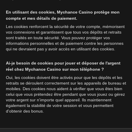
En utilisant des cookies, Mychance Casino protège mon
compte et mes détails de paiement.
Les cookies renforcent la sécurité de votre compte, mémorisent
vos connexions et garantissent que tous vos dépôts et retraits
sont traités en toute sécurité. Vous pouvez protéger vos
informations personnelles et de paiement contre les personnes
qui ne devraient pas y avoir accès en utilisant des cookies.
Ai-je besoin de cookies pour jouer et déposer de l'argent
réel chez Mychance Casino sur mon téléphone ?
Oui, les cookies doivent être activés pour que les dépôts et les
retraits se déroulent correctement sur les appareils de bureau et
mobiles. Des cookies nous aident à vérifier que vous êtes bien
celui que vous prétendez être pendant que vous jouez ou gérez
votre argent sur n'importe quel appareil. Ils maintiennent
également la stabilité de votre session et vous permettent
d'obtenir des bonus.