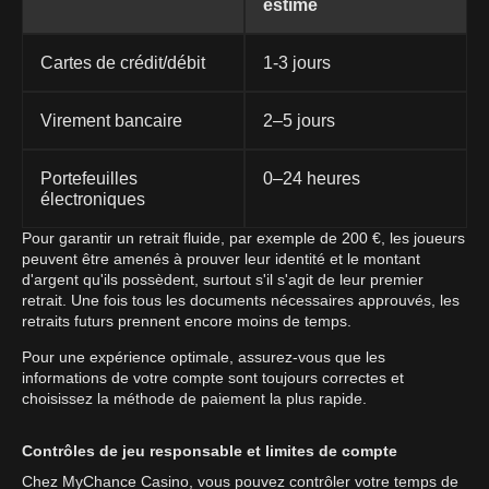
estimé
Cartes de crédit/débit
1-3 jours
Virement bancaire
2–5 jours
Portefeuilles
0–24 heures
électroniques
Pour garantir un retrait fluide, par exemple de 200 €, les joueurs
peuvent être amenés à prouver leur identité et le montant
d'argent qu'ils possèdent, surtout s'il s'agit de leur premier
retrait. Une fois tous les documents nécessaires approuvés, les
retraits futurs prennent encore moins de temps.
Pour une expérience optimale, assurez-vous que les
informations de votre compte sont toujours correctes et
choisissez la méthode de paiement la plus rapide.
Contrôles de jeu responsable et limites de compte
Chez MyChance Casino, vous pouvez contrôler votre temps de