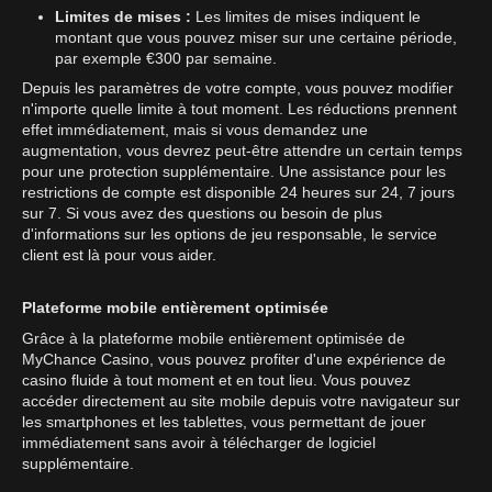
Limites de mises :
Les limites de mises indiquent le
montant que vous pouvez miser sur une certaine période,
par exemple €300 par semaine.
Depuis les paramètres de votre compte, vous pouvez modifier
n'importe quelle limite à tout moment. Les réductions prennent
effet immédiatement, mais si vous demandez une
augmentation, vous devrez peut-être attendre un certain temps
pour une protection supplémentaire. Une assistance pour les
restrictions de compte est disponible 24 heures sur 24, 7 jours
sur 7. Si vous avez des questions ou besoin de plus
d'informations sur les options de jeu responsable, le service
client est là pour vous aider.
Plateforme mobile entièrement optimisée
Grâce à la plateforme mobile entièrement optimisée de
MyChance Casino, vous pouvez profiter d'une expérience de
casino fluide à tout moment et en tout lieu. Vous pouvez
accéder directement au site mobile depuis votre navigateur sur
les smartphones et les tablettes, vous permettant de jouer
immédiatement sans avoir à télécharger de logiciel
supplémentaire.