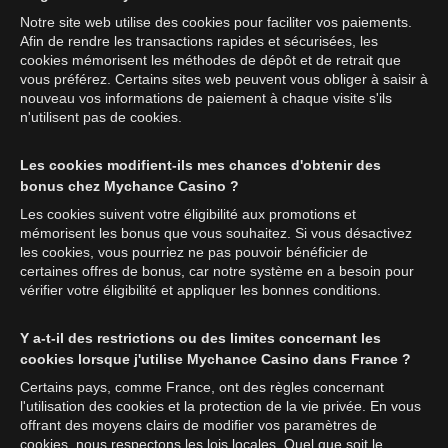
Notre site web utilise des cookies pour faciliter vos paiements.
Afin de rendre les transactions rapides et sécurisées, les
cookies mémorisent les méthodes de dépôt et de retrait que
vous préférez. Certains sites web peuvent vous obliger à saisir à
nouveau vos informations de paiement à chaque visite s'ils
n'utilisent pas de cookies.
Les cookies modifient-ils mes chances d'obtenir des
bonus chez Mychance Casino ?
Les cookies suivent votre éligibilité aux promotions et
mémorisent les bonus que vous souhaitez. Si vous désactivez
les cookies, vous pourriez ne pas pouvoir bénéficier de
certaines offres de bonus, car notre système en a besoin pour
vérifier votre éligibilité et appliquer les bonnes conditions.
Y a-t-il des restrictions ou des limites concernant les
cookies lorsque j'utilise Mychance Casino dans France ?
Certains pays, comme France, ont des règles concernant
l'utilisation des cookies et la protection de la vie privée. En vous
offrant des moyens clairs de modifier vos paramètres de
cookies, nous respectons les lois locales. Quel que soit le