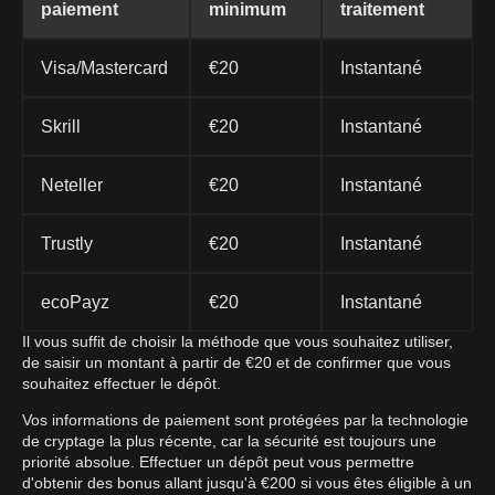
paiement
minimum
traitement
Visa/Mastercard
€20
Instantané
Skrill
€20
Instantané
Neteller
€20
Instantané
Trustly
€20
Instantané
ecoPayz
€20
Instantané
Il vous suffit de choisir la méthode que vous souhaitez utiliser,
de saisir un montant à partir de €20 et de confirmer que vous
souhaitez effectuer le dépôt.
Vos informations de paiement sont protégées par la technologie
de cryptage la plus récente, car la sécurité est toujours une
priorité absolue. Effectuer un dépôt peut vous permettre
d'obtenir des bonus allant jusqu'à €200 si vous êtes éligible à un