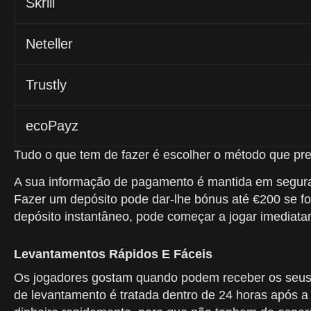
Skrill
Neteller
Trustly
ecoPayz
Tudo o que tem de fazer é escolher o método que prete
A sua informação de pagamento é mantida em segura
Fazer um depósito pode dar-lhe bónus até €200 se fo
depósito instantâneo, pode começar a jogar imediata
Levantamentos Rápidos E Fáceis
Os jogadores gostam quando podem receber os seus 
de levantamento é tratada dentro de 24 horas após a