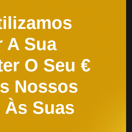
ilizamos
r A Sua
ter O Seu €
Os Nossos
 Às Suas