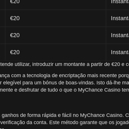
€20
Instan
€20
Instan
€20
Instan
€20
Instan
nde utilizar, introduzir um montante a partir de €20 e c
nça com a tecnologia de encriptação mais recente por
r elegível para um bónus de boas-vindas. Isto dá-lhe 
mente e desfrutar de tudo o que o MyChance Casino tem
ganhos de forma rápida e fácil no MyChance Casino. Co
 verificação da conta. Este método garante que os jogad