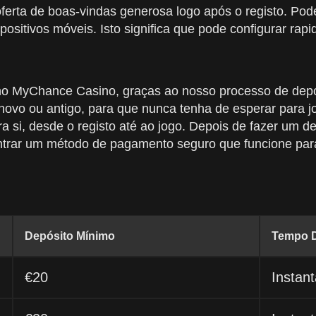
ta de boas-vindas generosa logo após o registo. Pode 
positivos móveis. Isto significa que pode configurar rapi
o no MyChance Casino, graças ao nosso processo de depós
novo ou antigo, para que nunca tenha de esperar para 
ra si, desde o registo até ao jogo. Depois de fazer um d
trar um método de pagamento seguro que funcione para s
Depósito Mínimo
Tempo 
€20
Instan