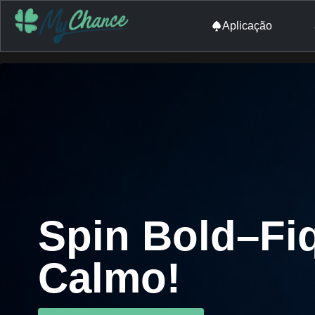
Aplicação
Spin Bold–Fi
Calmo!