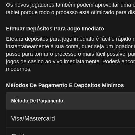
Os novos jogadores também podem aproveitar uma ofer
tablet porque todo o processo está otimizado para dis
Efetuar Depósitos Para Jogo Imediato
Efetuar depósitos para jogo imediato é fácil e rápid
instantaneamente à sua conta, quer seja um jogador 
passo para tornar o processo o mais fácil possível pa
jogos de casino ao vivo imediatamente. Poderá encon
modernos.
Métodos De Pagamento E Depósitos Mínimos
Método De Pagamento
Visa/Mastercard