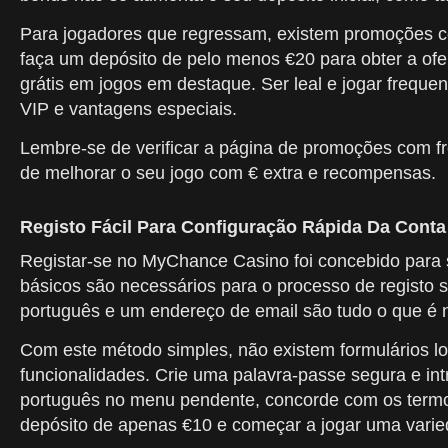
Para jogadores que regressam, existem promoções co
faça um depósito de pelo menos €20 para obter a ofer
grátis em jogos em destaque. Ser leal e jogar frequ
VIP e vantagens especiais.
Lembre-se de verificar a página de promoções com fr
de melhorar o seu jogo com € extra e recompensas.
Registo Fácil Para Configuração Rápida Da Conta
Registar-se no MyChance Casino foi concebido para 
básicos são necessários para o processo de registo 
português e um endereço de email são tudo o que é 
Com este método simples, não existem formulários lo
funcionalidades. Crie uma palavra-passe segura e in
português no menu pendente, concorde com os termos,
depósito de apenas €10 e começar a jogar uma varied