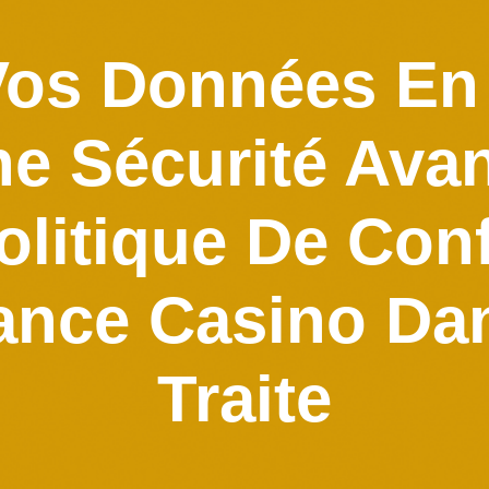
Vos Données En 
e Sécurité Ava
litique De Conf
nce Casino Da
Traite