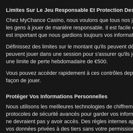
Limites Sur Le Jeu Responsable Et Protection De
Chez MyChance Casino, nous voulons que tous nos jou
les gens à jouer de manière responsable. Il est facile
est important que nous gardions toujours vos informati
Définissez des limites sur le montant qu'ils peuvent dé
peuvent jouer dans une session pour s'assurer qu'ils
une limite de perte hebdomadaire de €500.
Vous pouvez accéder rapidement à ces contrôles depui
façon de jouer.
Protéger Vos Informations Personnelles
Nous utilisons les meilleures technologies de chiffre
protocoles de sécurité avancés pour garder vos inform
ne devraient pas y avoir accès. Des règles internes a
vos données privées à des tiers sans votre permission, 