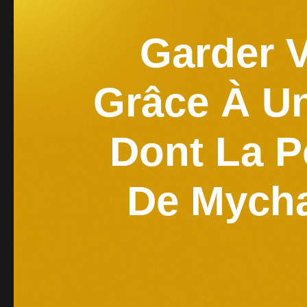
Garder 
Grâce À Un
Dont La Po
De Mycha