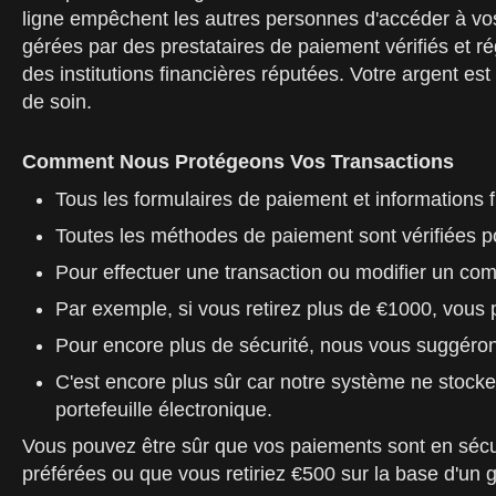
ligne empêchent les autres personnes d'accéder à vos
gérées par des prestataires de paiement vérifiés et r
des institutions financières réputées. Votre argent e
de soin.
Comment Nous Protégeons Vos Transactions
Tous les formulaires de paiement et informations f
Toutes les méthodes de paiement sont vérifiées pou
Pour effectuer une transaction ou modifier un comp
Par exemple, si vous retirez plus de €1000, vous p
Pour encore plus de sécurité, nous vous suggérons
C'est encore plus sûr car notre système ne stock
portefeuille électronique.
Vous pouvez être sûr que vos paiements sont en séc
préférées ou que vous retiriez €500 sur la base d'un g