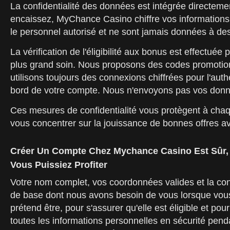
La confidentialité des données est intégrée directeme
encaissez, MyChance Casino chiffre vos informations 
le personnel autorisé et ne sont jamais données à de
La vérification de l'éligibilité aux bonus est effectué
plus grand soin. Nous proposons des codes promotion
utilisons toujours des connexions chiffrées pour l'au
bord de votre compte. Nous n'envoyons pas vos donné
Ces mesures de confidentialité vous protègent à chaq
vous concentrer sur la jouissance de bonnes offres a
Créer Un Compte Chez Mychance Casino Est Sûr, E
Vous Puissiez Profiter
Votre nom complet, vos coordonnées valides et la conf
de base dont nous avons besoin de vous lorsque vous 
prétend être, pour s'assurer qu'elle est éligible et p
toutes les informations personnelles en sécurité penda