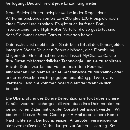
Verfügung. Dadurch reicht jede Einzahlung weiter.
Neue Spieler können beispielsweise in der Regel einen
Willkommensbonus von bis zu €200 plus 100 Freispiele nach
einer Einzahlung erhalten. Es gibt auch laufende Boni,
Treueprämien und High-Roller-Vorteile, die so gestaltet sind,
dass Sie immer etwas Extra zu erwarten haben.
Datenschutz ist direkt in den Spaß beim Erhalt des Bonusgeldes
integriert. Wenn Sie einen Bonus einlösen, eine Einzahlung
tätigen oder Geld abheben, verschlüsselt MyChance Casino
Ihre Daten mit fortschrittlicher Technologie, um sie zu schützen.
Private Daten werden nur von autorisiertem Personal
eingesehen und niemals an Außenstehende zu Marketing- oder
anderen Zwecken weitergegeben, unabhängig davon, aus
welchem Land Sie kommen oder wo auf der Welt Sie sich
befinden.
Die Überprüfung der Bonus-Berechtigung erfolgt über sichere
Kanäle, wodurch sichergestellt wird, dass Ihre Dokumente und
persönlichen Daten mit größter Sorgfalt behandelt werden. Wir
bieten exklusive Promo-Codes per E-Mail oder sichere Konto-
Nachrichten an. Bei hochpreisigen Angeboten verwenden wir
stets verschlüsselte Verbindungen zur Authentifizierung. Sie