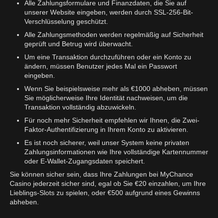
Alle Zahlungsformulare und Finanzdaten, die Sie auf
unserer Website eingeben, werden durch SSL-256-Bit-
Verschlüsselung geschützt.
Alle Zahlungsmethoden werden regelmäßig auf Sicherheit
geprüft und Betrug wird überwacht.
Um eine Transaktion durchzuführen oder ein Konto zu
ändern, müssen Benutzer jedes Mal ein Passwort
eingeben.
Wenn Sie beispielsweise mehr als €1000 abheben, müssen
Sie möglicherweise Ihre Identität nachweisen, um die
Transaktion vollständig abzuwickeln.
Für noch mehr Sicherheit empfehlen wir Ihnen, die Zwei-
Faktor-Authentifizierung in Ihrem Konto zu aktivieren.
Es ist noch sicherer, weil unser System keine privaten
Zahlungsinformationen wie Ihre vollständige Kartennummer
oder E-Wallet-Zugangsdaten speichert.
Sie können sicher sein, dass Ihre Zahlungen bei MyChance
Casino jederzeit sicher sind, egal ob Sie €20 einzahlen, um Ihre
Lieblings-Slots zu spielen, oder €500 aufgrund eines Gewinns
abheben.