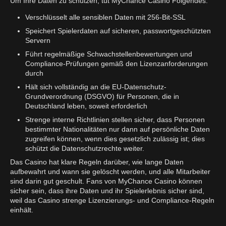
Um Ihre Daten zu schützen, tut MyChance Casino Folgendes:
Verschlüsselt alle sensiblen Daten mit 256-Bit-SSL
Speichert Spielerdaten auf sicheren, passwortgeschützten
Servern
Führt regelmäßige Schwachstellenbewertungen und
Compliance-Prüfungen gemäß den Lizenzanforderungen
durch
Hält sich vollständig an die EU-Datenschutz-
Grundverordnung (DSGVO) für Personen, die in
Deutschland leben, soweit erforderlich
Strenge interne Richtlinien stellen sicher, dass Personen
bestimmter Nationalitäten nur dann auf persönliche Daten
zugreifen können, wenn dies gesetzlich zulässig ist; dies
schützt die Datenschutzrechte weiter.
Das Casino hat klare Regeln darüber, wie lange Daten
aufbewahrt und wann sie gelöscht werden, und alle Mitarbeiter
sind darin gut geschult. Fans von MyChance Casino können
sicher sein, dass ihre Daten und ihr Spielerlebnis sicher sind,
weil das Casino strenge Lizenzierungs- und Compliance-Regeln
einhält.