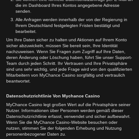
die im Dashboard Ihres Kontos angegebene Adresse
senden.
Alle Anfragen werden innerhalb der von der Regierung in
Ihrem Deutschland festgelegten Fristen bestätigt und
bearbeitet.
Um Ihre Daten sicher zu halten und Aktionen auf Ihrem Konto
sicher abzuwickeln, müssen Sie bereit sein, Ihre Identität
nachzuweisen. Wenn Sie Fragen zum Zugriff auf Ihre Daten,
deren Änderung oder Löschung haben, führt Sie unser Support-
Team durch jeden Schritt. Ihr Vertrauen und Ihre Privatsphäre
sind uns sehr wichtig, und jede Frage wird von den qualifizierten
Mitarbeitern von MyChance Casino sorgfältig und vertraulich
beantwortet.
Datenschutzrichtlinie Von Mychance Casino
MyChance Casino legt großen Wert auf die Privatsphäre seiner
Nutzer. Informationen über Personen werden gemäß dieser
Datenschutzrichtlinie erfasst, verwendet und sicher aufbewahrt.
Wenn Sie die MyChance Casino-Website besuchen oder
nutzen, stimmen Sie der folgenden Erhebung und Nutzung
personenbezogener Daten zu.