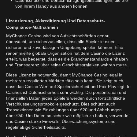
Datenschutz- und Benachrichtigungseinstellungen, die Sie
von Ihrem Handy aus ändern können
Lizenzierung, Akkreditierung Und Datenschutz-
Compliance-Maßnahmen
MyChance Casino wird von Aufsichtsbehörden genau
überwacht, um sicherzustellen, dass alle Spieler in einer
sicheren und zuverlässigen Umgebung spielen können. Eine
renommierte globale Organisation hat dem Casino die Lizenz
erteilt, was bedeutet, dass es die Branchenstandards einhalten
und Transparenz über seine Geschäftspraktiken wahren muss.
Diese Lizenz ist notwendig, damit MyChance Casino legal in
mehreren regulierten Märkten tätig sein kann. Sie zeigt auch,
dass das Casino Wert auf Spielersicherheit und Fair Play legt. In
Casinos ist Datensicherheit sehr wichtig. Die persönlichen und
finanziellen Daten jedes Spielers werden durch fortschrittliche
Verschlüsselungsprotokolle geschützt. Dies schützt auch
Transaktionen wie Einzahlungen über €20 und Abhebungen
über €50. Um Daten so sicher wie möglich zu halten, verwendet
das Casino starke Firewalls, Überwachungssysteme und
regelmäßige Sicherheitsaudits.