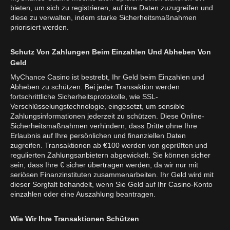
bieten, um sich zu registrieren, auf ihre Daten zuzugreifen und
diese zu verwalten, indem starke Sicherheitsmaßnahmen
priorisiert werden.
Schutz Von Zahlungen Beim Einzahlen Und Abheben Von
Geld
MyChance Casino ist bestrebt, Ihr Geld beim Einzahlen und
Abheben zu schützen. Bei jeder Transaktion werden
fortschrittliche Sicherheitsprotokolle, wie SSL-
Verschlüsselungstechnologie, eingesetzt, um sensible
Zahlungsinformationen jederzeit zu schützen. Diese Online-
Sicherheitsmaßnahmen verhindern, dass Dritte ohne Ihre
Erlaubnis auf Ihre persönlichen und finanziellen Daten
zugreifen. Transaktionen ab €100 werden von geprüften und
regulierten Zahlungsanbietern abgewickelt. Sie können sicher
sein, dass Ihre € sicher übertragen werden, da wir nur mit
seriösen Finanzinstituten zusammenarbeiten. Ihr Geld wird mit
dieser Sorgfalt behandelt, wenn Sie Geld auf Ihr Casino-Konto
einzahlen oder eine Auszahlung beantragen.
Wie Wir Ihre Transaktionen Schützen