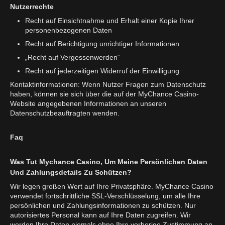
Nutzerrechte
Recht auf Einsichtnahme und Erhalt einer Kopie Ihrer
personenbezogenen Daten
Recht auf Berichtigung unrichtiger Informationen
„Recht auf Vergessenwerden“
Recht auf jederzeitigen Widerruf der Einwilligung
Kontaktinformationen: Wenn Nutzer Fragen zum Datenschutz
haben, können sie sich über die auf der MyChance Casino-
Website angegebenen Informationen an unseren
Datenschutzbeauftragten wenden.
Faq
Was Tut Mychance Casino, Um Meine Persönlichen Daten
Und Zahlungsdetails Zu Schützen?
Wir legen großen Wert auf Ihre Privatsphäre. MyChance Casino
verwendet fortschrittliche SSL-Verschlüsselung, um alle Ihre
persönlichen und Zahlungsinformationen zu schützen. Nur
autorisiertes Personal kann auf Ihre Daten zugreifen. Wir
werden Ihre Daten niemals ohne Ihre vorherige Zustimmung an