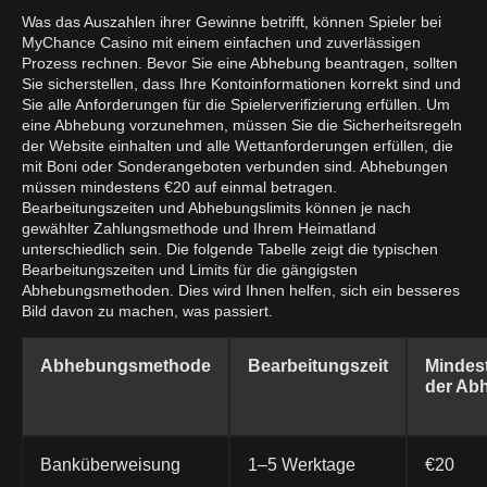
Was das Auszahlen ihrer Gewinne betrifft, können Spieler bei
MyChance Casino mit einem einfachen und zuverlässigen
Prozess rechnen. Bevor Sie eine Abhebung beantragen, sollten
Sie sicherstellen, dass Ihre Kontoinformationen korrekt sind und
Sie alle Anforderungen für die Spielerverifizierung erfüllen. Um
eine Abhebung vorzunehmen, müssen Sie die Sicherheitsregeln
der Website einhalten und alle Wettanforderungen erfüllen, die
mit Boni oder Sonderangeboten verbunden sind. Abhebungen
müssen mindestens €20 auf einmal betragen.
Bearbeitungszeiten und Abhebungslimits können je nach
gewählter Zahlungsmethode und Ihrem Heimatland
unterschiedlich sein. Die folgende Tabelle zeigt die typischen
Bearbeitungszeiten und Limits für die gängigsten
Abhebungsmethoden. Dies wird Ihnen helfen, sich ein besseres
Bild davon zu machen, was passiert.
Abhebungsmethode
Bearbeitungszeit
Mindes
der Ab
Banküberweisung
1–5 Werktage
€20