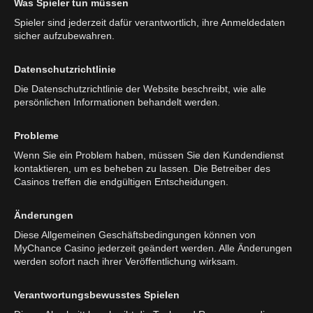
Was Spieler tun müssen
Spieler sind jederzeit dafür verantwortlich, ihre Anmeldedaten
sicher aufzubewahren.
Datenschutzrichtlinie
Die Datenschutzrichtlinie der Website beschreibt, wie alle
persönlichen Informationen behandelt werden.
Probleme
Wenn Sie ein Problem haben, müssen Sie den Kundendienst
kontaktieren, um es beheben zu lassen. Die Betreiber des
Casinos treffen die endgültigen Entscheidungen.
Änderungen
Diese Allgemeinen Geschäftsbedingungen können von
MyChance Casino jederzeit geändert werden. Alle Änderungen
werden sofort nach ihrer Veröffentlichung wirksam.
Verantwortungsbewusstes Spielen