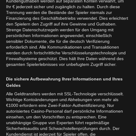
Kundenguthaben werden auf separaten Konten verwahrt, um
Ihr € jederzeit sicher und zugänglich zu halten. Durch diese
Trennung werden die Bestände der Spieler niemals zur
Finanzierung des Geschäftsbetriebs verwendet. Dies erleichtert
den Spielern den Zugriff auf ihre Gewinne und Guthaben.
Strenge Datenschutzregeln werden für den Umgang mit
persönlichen Informationen angewendet, einschließlich
sensibler Dokumente, die für die deutsch Verifizierung
erforderlich sind. Alle Kommunikationen und Transaktionen
werden durch fortschrittliche Verschlüsselungstechnologie und
Firewallsysteme geschützt. Dies hält Ihre Daten während des
gesamten Spielerlebnisses vor unbefugtem Zugriff sicher.
Die sichere Aufbewahrung Ihrer Informationen und Ihres
Geldes
Alle Geldtransfers werden mit SSL-Technologie verschlüsselt.
Wichtige Kontoänderungen und Abhebungen von mehr als
€1000 erfordern eine Zwei-Faktor-Authentifizierung. Nur
autorisiertes Casino-Personal darf persönliche Informationen
einsehen, um den Vorschriften zu entsprechen. Eine
unabhängige Gruppe von Experten führt regelmäßige
Sicherheitsaudits und Schwachstellenprüfungen durch. Der
Kundendienst ist jederzeit für Spieler offen, die