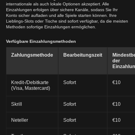
internationale als auch lokale Optionen akzeptiert. Alle
Einzahlungen erfolgen über sichere Kanäle, sodass Sie Ihr
Konto sicher aufladen und alle Spiele starten können. Ihre
Lieblings-Slots oder Tische sind sofort verfügbar, da die meisten
Methoden sofortige Einzahlungen ermöglichen.
Verfügbare Einzahlungsmethoden
Zahlungsmethode
Bearbeitungszeit
Mindestb
der
Einzahlu
Kredit-/Debitkarte
Sofort
€10
(Visa, Mastercard)
Skrill
Sofort
€10
Neteller
Sofort
€10