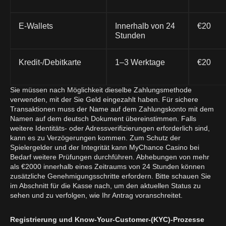
E-Wallets
Innerhalb von 24
€20
Stunden
Kredit-/Debitkarte
1–3 Werktage
€20
Sie müssen nach Möglichkeit dieselbe Zahlungsmethode
verwenden, mit der Sie Geld eingezahlt haben. Für sichere
Transaktionen muss der Name auf dem Zahlungskonto mit dem
Namen auf dem deutsch Dokument übereinstimmen. Falls
weitere Identitäts- oder Adressverifizierungen erforderlich sind,
kann es zu Verzögerungen kommen. Zum Schutz der
Spielergelder und der Integrität kann MyChance Casino bei
Bedarf weitere Prüfungen durchführen. Abhebungen von mehr
als €2000 innerhalb eines Zeitraums von 24 Stunden können
zusätzliche Genehmigungsschritte erfordern. Bitte schauen Sie
im Abschnitt für die Kasse nach, um den aktuellen Status zu
sehen und zu verfolgen, wie Ihr Antrag voranschreitet.
Registrierung und Know-Your-Customer-(KYC)-Prozesse