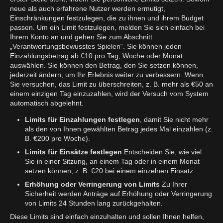
neue als auch erfahrene Nutzer werden ermutigt,
Einschränkungen festzulegen, die zu ihnen und ihrem Budget
passen. Um ein Limit festzulegen, melden Sie sich einfach bei
Ihrem Konto an und gehen Sie zum Abschnitt
„Verantwortungsbewusstes Spielen“. Sie können jeden
Einzahlungsbetrag ab €10 pro Tag, Woche oder Monat
auswählen. Sie können den Betrag, den Sie setzen können,
jederzeit ändern, um Ihr Erlebnis weiter zu verbessern. Wenn
Sie versuchen, das Limit zu überschreiten, z. B. mehr als €50 an
einem einzigen Tag einzuzahlen, wird der Versuch vom System
automatisch abgelehnt.
Limits für Einzahlungen festlegen
, damit Sie nicht mehr
als den von Ihnen gewählten Betrag jedes Mal einzahlen (z.
B. €200 pro Woche).
Limits für Einsätze festlegen
Entscheiden Sie, wie viel
Sie in einer Sitzung, an einem Tag oder in einem Monat
setzen können, z. B. €20 bei einem einzelnen Einsatz.
Erhöhung oder Verringerung von Limits
Zu Ihrer
Sicherheit werden Anträge auf Erhöhung oder Verringerung
von Limits 24 Stunden lang zurückgehalten.
Diese Limits sind einfach einzuhalten und sollen Ihnen helfen,