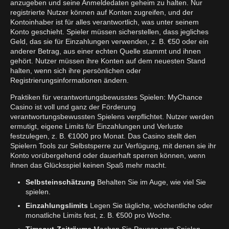
anzugeben und seine Anmeldedaten geheim zu halten. Nur
registrierte Nutzer können auf Konten zugreifen, und der
Kontoinhaber ist für alles verantwortlich, was unter seinem
Konto geschieht. Spieler müssen sicherstellen, dass jegliches
Geld, das sie für Einzahlungen verwenden, z. B. €50 oder ein
anderer Betrag, aus einer echten Quelle stammt und ihnen
gehört. Nutzer müssen ihre Konten auf dem neuesten Stand
halten, wenn sich ihre persönlichen oder
Registrierungsinformationen ändern.
Praktiken für verantwortungsbewusstes Spielen: MyChance
Casino ist voll und ganz der Förderung
verantwortungsbewussten Spielens verpflichtet. Nutzer werden
ermutigt, eigene Limits für Einzahlungen und Verluste
festzulegen, z. B. €1000 pro Monat. Das Casino stellt den
Spielern Tools zur Selbstsperre zur Verfügung, mit denen sie ihr
Konto vorübergehend oder dauerhaft sperren können, wenn
ihnen das Glücksspiel keinen Spaß mehr macht.
Selbsteinschätzung
Behalten Sie im Auge, wie viel Sie
spielen.
Einzahlungslimits
Legen Sie tägliche, wöchentliche oder
monatliche Limits fest, z. B. €500 pro Woche.