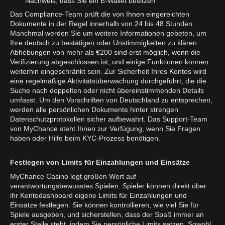
Nachweis, dass Sie ein E-Wallet besitzen
Das Compliance-Team prüft die von Ihnen eingereichten
Dokumente in der Regel innerhalb von 24 bis 48 Stunden.
Manchmal werden Sie um weitere Informationen gebeten, um
Ihre deutsch zu bestätigen oder Unstimmigkeiten zu klären.
Abhebungen von mehr als €200 sind erst möglich, wenn die
Verifizierung abgeschlossen ist, und einige Funktionen können
weiterhin eingeschränkt sein. Zur Sicherheit Ihres Kontos wird
eine regelmäßige Aktivitätsüberwachung durchgeführt, die die
Suche nach doppelten oder nicht übereinstimmenden Details
umfasst. Um den Vorschriften von Deutschland zu entsprechen,
werden alle persönlichen Dokumente hinter strengen
Datenschutzprotokollen sicher aufbewahrt. Das Support-Team
von MyChance steht Ihnen zur Verfügung, wenn Sie Fragen
haben oder Hilfe beim KYC-Prozess benötigen.
Festlegen von Limits für Einzahlungen und Einsätze
MyChance Casino legt großen Wert auf
verantwortungsbewusstes Spielen. Spieler können direkt über
ihr Kontodashboard eigene Limits für Einzahlungen und
Einsätze festlegen. Sie können kontrollieren, wie viel Sie für
Spiele ausgeben, und sicherstellen, dass der Spaß immer an
erster Stelle steht, indem Sie persönliche Limits setzen. Sowohl