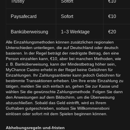
Trustly
Sofort
€10
Paysafecard
Sofort
€10
Banküberweisung
1–3 Werktage
€20
Alle Einzahlungsmethoden können zusätzlichen regionalen
Unterschieden unterliegen, die auf Deutschland oder deutsch
basieren. In der Regel beträgt der niedrigste Betrag, den eine
Person einzahlen kann, €10, aber bei manchen Methoden, wie
z. B. Banküberweisung, kann der Mindestbetrag höher sein。
MyChance Casino erhebt in der Regel keine Gebühren für
Einzahlungen. Ihr Zahlungsanbieter kann jedoch Gebühren für
bestimmte Transaktionen erheben. Um Ihre erste Einzahlung zu
tätigen, melden Sie sich einfach an, gehen Sie zur Kasse und
wählen Sie die gewünschte Zahlungsmethode. Folgen Sie dann
den Anweisungen auf dem Bildschirm, um die Überweisung
abzuschließen. Sobald das Geld eintrifft, wird es Ihrem
Guthaben gutgeschrieben, sodass Sie Willkommensboni
einlösen oder sofort mit dem Spielen beginnen können.
Abhebungsregeln und-fristen