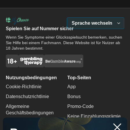
Sprache wechseln
Spielen Sie auf Nummer sicher
Wenn Sie Symptome einer Glücksspielsucht bemerken, suchen
Sie Hilfe bei einem Fachmann. Diese Website ist für Nutzer ab
18 Jahren bestimmt.
Nutzungsbedingungen
Top-Seiten
Cookie-Richtlinie
App
Datenschutzrichtlinie
Bonus
Allgemeine
Promo-Code
Geschäftsbedingungen
Keine Einzahlungsprämie
Verantwortungsvolles
Spielen