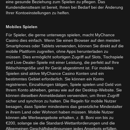
eine gesunde Beziehung zum Spielen zu pflegen. Das
Kundendienstteam ist bereit, Ihnen bei Bedarf bei der Änderung
Ihrer Kontoeinstellungen zu helfen.
Mobiles Spielen
Für Spieler, die gerne unterwegs spielen, macht MyChance
Casino dies einfach. Wenn Sie einen Browser auf den meisten
Smartphones oder Tablets verwenden, können Sie direkt auf die
mobile Plattform zugreifen, ohne Apps herunterladen zu
müssen. Dies ermöglicht sofortigen Zugriff auf Slots, Tischspiele
und Live-Dealer-Spiele mit einer Leistung, die perfekt auf Ihre
Bildschirmgröße und Ihr Gerät abgestimmt ist. Für mobiles
Spielen sind aktive MyChance Casino Konten und ein
bestimmtes Gebiet erforderlich. Sie können ein Konto
registrieren, Einzahlungen tätigen, Spiele spielen und Geld von
Ihrem Konto abheben, genau wie auf der Desktop-Website. Sie
können dieselben Anmeldedaten verwenden, um Ihren Zugriff
sicher und synchron zu halten. Die Regeln für mobile Nutzer
besagen, dass Spieler mindestens das gesetzliche Mindestalter
in ihrem Land oder Wohnort haben müssen. Mobile Nutzer
können alle Werbeangebote erhalten, z. B. Boni von bis zu
€200, solange sie die Standard-Wettanforderungen und die
Allgemeinen Geschäftsbedingungen jedes Angebots erfüllen.