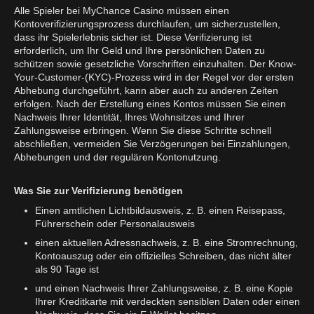
Alle Spieler bei MyChance Casino müssen einen
Kontoverifizierungsprozess durchlaufen, um sicherzustellen,
dass ihr Spielerlebnis sicher ist. Diese Verifizierung ist
erforderlich, um Ihr Geld und Ihre persönlichen Daten zu
schützen sowie gesetzliche Vorschriften einzuhalten. Der Know-
Your-Customer-(KYC)-Prozess wird in der Regel vor der ersten
Abhebung durchgeführt, kann aber auch zu anderen Zeiten
erfolgen. Nach der Erstellung eines Kontos müssen Sie einen
Nachweis Ihrer Identität, Ihres Wohnsitzes und Ihrer
Zahlungsweise erbringen. Wenn Sie diese Schritte schnell
abschließen, vermeiden Sie Verzögerungen bei Einzahlungen,
Abhebungen und der regulären Kontonutzung.
Was Sie zur Verifizierung benötigen
Einen amtlichen Lichtbildausweis, z. B. einen Reisepass,
Führerschein oder Personalausweis
einen aktuellen Adressnachweis, z. B. eine Stromrechnung,
Kontoauszug oder ein offizielles Schreiben, das nicht älter
als 90 Tage ist
und einen Nachweis Ihrer Zahlungsweise, z. B. eine Kopie
Ihrer Kreditkarte mit verdeckten sensiblen Daten oder einen