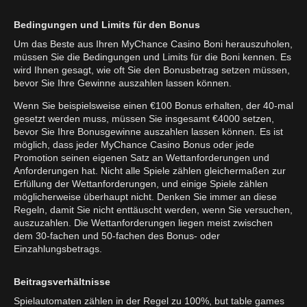
Bedingungen und Limits für den Bonus
Um das Beste aus Ihren MyChance Casino Boni herauszuholen,
müssen Sie die Bedingungen und Limits für die Boni kennen. Es
wird Ihnen gesagt, wie oft Sie den Bonusbetrag setzen müssen,
bevor Sie Ihre Gewinne auszahlen lassen können.
Wenn Sie beispielsweise einen €100 Bonus erhalten, der 40-mal
gesetzt werden muss, müssen Sie insgesamt €4000 setzen,
bevor Sie Ihre Bonusgewinne auszahlen lassen können. Es ist
möglich, dass jeder MyChance Casino Bonus oder jede
Promotion seinen eigenen Satz an Wettanforderungen und
Anforderungen hat. Nicht alle Spiele zählen gleichermaßen zur
Erfüllung der Wettanforderungen, und einige Spiele zählen
möglicherweise überhaupt nicht. Denken Sie immer an diese
Regeln, damit Sie nicht enttäuscht werden, wenn Sie versuchen,
auszuzahlen. Die Wettanforderungen liegen meist zwischen
dem 30-fachen und 50-fachen des Bonus- oder
Einzahlungsbetrags.
Beitragsverhältnisse
Spielautomaten zählen in der Regel zu 100%, but table games