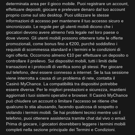
determinata area per il gioco mobile. Puoi registrare un account,
effettuare depositi, giocare e prelevare denaro dal tuo account
proprio come sul sito desktop. Puoi utilizzare le stesse
informazioni di accesso per mantenere il tuo accesso sicuro e
sincronizzato. Le regole per gli utenti mobili dicono che i
giocatori devono avere almeno l'età legale nel loro paese o
dove vivono. Gli utenti mobili possono ottenere tutte le offerte
promozionali, come bonus fino a €200, purché soddisfino i
requisiti di scommessa standard e i termini e le condizioni di
ogni offerta. Occorrono almeno €10 per effettuare un deposito o
controllare il prelievo. Sui dispositivi mobili, tutti i limiti delle
transazioni e i protocolli di verifica sono gli stessi. Per giocare
sul telefono, devi essere connesso a internet. Se la tua sessione
viene interrotta a causa di un problema di rete, contatta il
Casinò MyChance. La compatibilità tra dispositivi potrebbe
essere diversa. Per le migliori prestazioni e sicurezza, mantieni
aggiornati i tuoi sistemi operativi e browser. Il Casinò MyChance
può chiudere un account o limitare l'accesso se ritiene che
qualcuno lo stia abusando, facendo qualcosa di sospetto o
violando i termini mobili. Se hai problemi tecnici mentre usi il
telefono, puoi ottenere assistenza tramite chat dal vivo o email.
Prima di giocare, i giocatori dovrebbero leggere i termini mobili
completi nella sezione principale dei Termini e Condizioni.