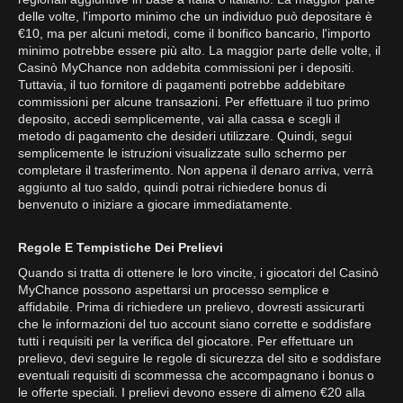
delle volte, l'importo minimo che un individuo può depositare è
€10, ma per alcuni metodi, come il bonifico bancario, l'importo
minimo potrebbe essere più alto. La maggior parte delle volte, il
Casinò MyChance non addebita commissioni per i depositi.
Tuttavia, il tuo fornitore di pagamenti potrebbe addebitare
commissioni per alcune transazioni. Per effettuare il tuo primo
deposito, accedi semplicemente, vai alla cassa e scegli il
metodo di pagamento che desideri utilizzare. Quindi, segui
semplicemente le istruzioni visualizzate sullo schermo per
completare il trasferimento. Non appena il denaro arriva, verrà
aggiunto al tuo saldo, quindi potrai richiedere bonus di
benvenuto o iniziare a giocare immediatamente.
Regole E Tempistiche Dei Prelievi
Quando si tratta di ottenere le loro vincite, i giocatori del Casinò
MyChance possono aspettarsi un processo semplice e
affidabile. Prima di richiedere un prelievo, dovresti assicurarti
che le informazioni del tuo account siano corrette e soddisfare
tutti i requisiti per la verifica del giocatore. Per effettuare un
prelievo, devi seguire le regole di sicurezza del sito e soddisfare
eventuali requisiti di scommessa che accompagnano i bonus o
le offerte speciali. I prelievi devono essere di almeno €20 alla