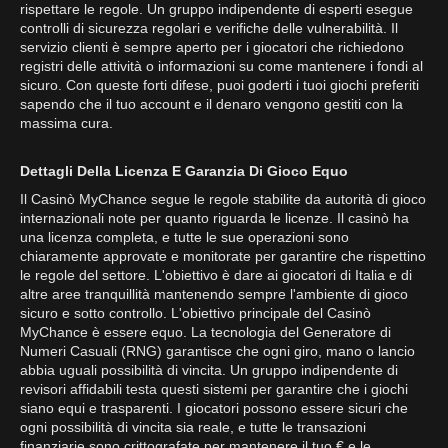
rispettare le regole. Un gruppo indipendente di esperti esegue
controlli di sicurezza regolari e verifiche delle vulnerabilità. Il
servizio clienti è sempre aperto per i giocatori che richiedono
registri delle attività o informazioni su come mantenere i fondi al
sicuro. Con queste forti difese, puoi goderti i tuoi giochi preferiti
sapendo che il tuo account e il denaro vengono gestiti con la
massima cura.
Dettagli Della Licenza E Garanzia Di Gioco Equo
Il Casinò MyChance segue le regole stabilite da autorità di gioco
internazionali note per quanto riguarda le licenze. Il casinò ha
una licenza completa, e tutte le sue operazioni sono
chiaramente approvate e monitorate per garantire che rispettino
le regole del settore. L'obiettivo è dare ai giocatori di Italia e di
altre aree tranquillità mantenendo sempre l'ambiente di gioco
sicuro e sotto controllo. L'obiettivo principale del Casinò
MyChance è essere equo. La tecnologia del Generatore di
Numeri Casuali (RNG) garantisce che ogni giro, mano o lancio
abbia uguali possibilità di vincita. Un gruppo indipendente di
revisori affidabili testa questi sistemi per garantire che i giochi
siano equi e trasparenti. I giocatori possono essere sicuri che
ogni possibilità di vincita sia reale, e tutte le transazioni
finanziarie sono crittografate per mantenere il tuo € e le