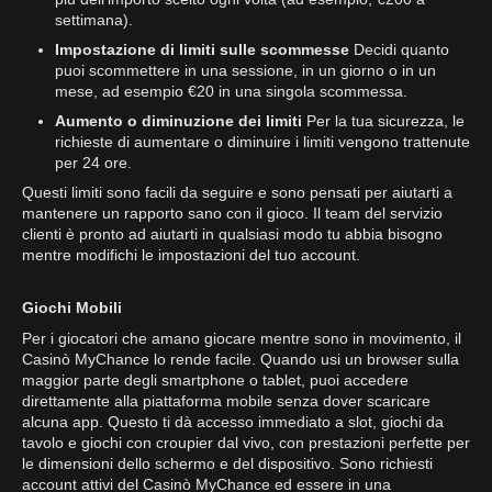
settimana).
Impostazione di limiti sulle scommesse
Decidi quanto
puoi scommettere in una sessione, in un giorno o in un
mese, ad esempio €20 in una singola scommessa.
Aumento o diminuzione dei limiti
Per la tua sicurezza, le
richieste di aumentare o diminuire i limiti vengono trattenute
per 24 ore.
Questi limiti sono facili da seguire e sono pensati per aiutarti a
mantenere un rapporto sano con il gioco. Il team del servizio
clienti è pronto ad aiutarti in qualsiasi modo tu abbia bisogno
mentre modifichi le impostazioni del tuo account.
Giochi Mobili
Per i giocatori che amano giocare mentre sono in movimento, il
Casinò MyChance lo rende facile. Quando usi un browser sulla
maggior parte degli smartphone o tablet, puoi accedere
direttamente alla piattaforma mobile senza dover scaricare
alcuna app. Questo ti dà accesso immediato a slot, giochi da
tavolo e giochi con croupier dal vivo, con prestazioni perfette per
le dimensioni dello schermo e del dispositivo. Sono richiesti
account attivi del Casinò MyChance ed essere in una