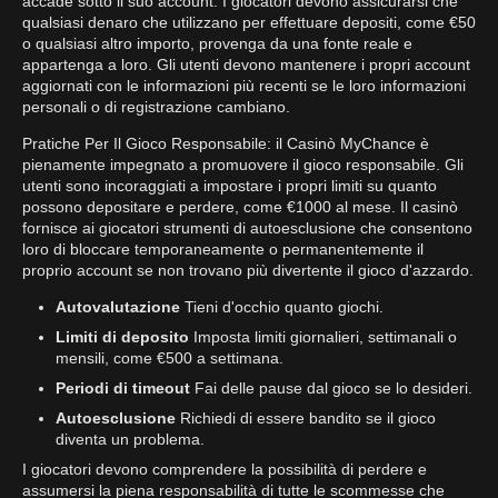
accade sotto il suo account. I giocatori devono assicurarsi che
qualsiasi denaro che utilizzano per effettuare depositi, come €50
o qualsiasi altro importo, provenga da una fonte reale e
appartenga a loro. Gli utenti devono mantenere i propri account
aggiornati con le informazioni più recenti se le loro informazioni
personali o di registrazione cambiano.
Pratiche Per Il Gioco Responsabile: il Casinò MyChance è
pienamente impegnato a promuovere il gioco responsabile. Gli
utenti sono incoraggiati a impostare i propri limiti su quanto
possono depositare e perdere, come €1000 al mese. Il casinò
fornisce ai giocatori strumenti di autoesclusione che consentono
loro di bloccare temporaneamente o permanentemente il
proprio account se non trovano più divertente il gioco d'azzardo.
Autovalutazione
Tieni d'occhio quanto giochi.
Limiti di deposito
Imposta limiti giornalieri, settimanali o
mensili, come €500 a settimana.
Periodi di timeout
Fai delle pause dal gioco se lo desideri.
Autoesclusione
Richiedi di essere bandito se il gioco
diventa un problema.
I giocatori devono comprendere la possibilità di perdere e
assumersi la piena responsabilità di tutte le scommesse che