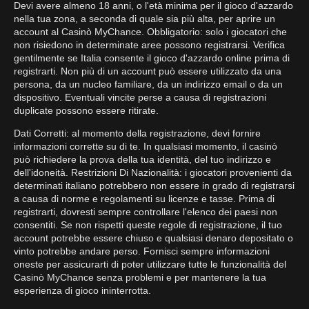
Devi avere almeno 18 anni, o l'età minima per il gioco d'azzardo
nella tua zona, a seconda di quale sia più alta, per aprire un
account al Casinò MyChance. Obbligatorio: solo i giocatori che
non risiedono in determinate aree possono registrarsi. Verifica
gentilmente se Italia consente il gioco d'azzardo online prima di
registrarti. Non più di un account può essere utilizzato da una
persona, da un nucleo familiare, da un indirizzo email o da un
dispositivo. Eventuali vincite perse a causa di registrazioni
duplicate possono essere ritirate.
Dati Corretti: al momento della registrazione, devi fornire
informazioni corrette su di te. In qualsiasi momento, il casinò
può richiedere la prova della tua identità, del tuo indirizzo e
dell'idoneità. Restrizioni Di Nazionalità: i giocatori provenienti da
determinati italiano potrebbero non essere in grado di registrarsi
a causa di norme e regolamenti su licenze e tasse. Prima di
registrarti, dovresti sempre controllare l'elenco dei paesi non
consentiti. Se non rispetti queste regole di registrazione, il tuo
account potrebbe essere chiuso e qualsiasi denaro depositato o
vinto potrebbe andare perso. Fornisci sempre informazioni
oneste per assicurarti di poter utilizzare tutte le funzionalità del
Casinò MyChance senza problemi e per mantenere la tua
esperienza di gioco ininterrotta.