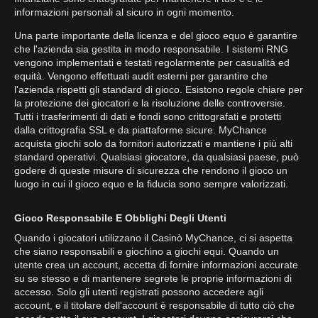
informazioni personali al sicuro in ogni momento.
Una parte importante della licenza e del gioco equo è garantire
che l'azienda sia gestita in modo responsabile. I sistemi RNG
vengono implementati e testati regolarmente per casualità ed
equità. Vengono effettuati audit esterni per garantire che
l'azienda rispetti gli standard di gioco. Esistono regole chiare per
la protezione dei giocatori e la risoluzione delle controversie.
Tutti i trasferimenti di dati e fondi sono crittografati e protetti
dalla crittografia SSL e da piattaforme sicure. MyChance
acquista giochi solo da fornitori autorizzati e mantiene i più alti
standard operativi. Qualsiasi giocatore, da qualsiasi paese, può
godere di queste misure di sicurezza che rendono il gioco un
luogo in cui il gioco equo e la fiducia sono sempre valorizzati.
Gioco Responsabile E Obblighi Degli Utenti
Quando i giocatori utilizzano il Casinò MyChance, ci si aspetta
che siano responsabili e giochino a giochi equi. Quando un
utente crea un account, accetta di fornire informazioni accurate
su se stesso e di mantenere segrete le proprie informazioni di
accesso. Solo gli utenti registrati possono accedere agli
account, e il titolare dell'account è responsabile di tutto ciò che