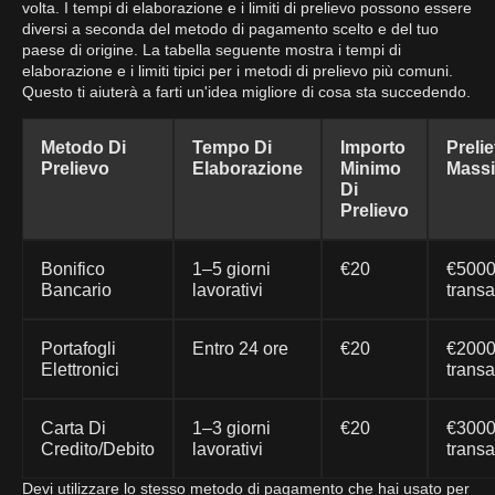
volta. I tempi di elaborazione e i limiti di prelievo possono essere
diversi a seconda del metodo di pagamento scelto e del tuo
paese di origine. La tabella seguente mostra i tempi di
elaborazione e i limiti tipici per i metodi di prelievo più comuni.
Questo ti aiuterà a farti un'idea migliore di cosa sta succedendo.
Metodo Di
Tempo Di
Importo
Preli
Prelievo
Elaborazione
Minimo
Mass
Di
Prelievo
Bonifico
1–5 giorni
€20
€5000
Bancario
lavorativi
trans
Portafogli
Entro 24 ore
€20
€2000
Elettronici
trans
Carta Di
1–3 giorni
€20
€3000
Credito/Debito
lavorativi
trans
Devi utilizzare lo stesso metodo di pagamento che hai usato per