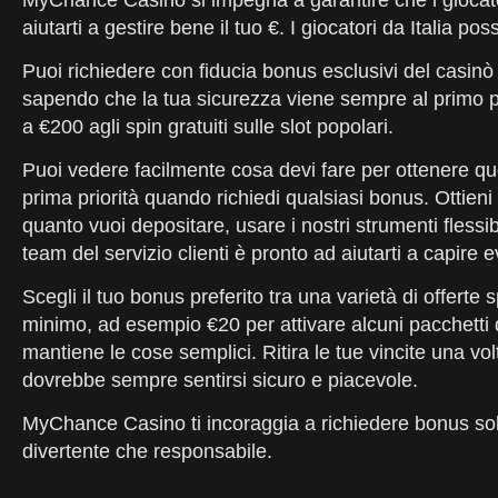
MyChance Casino si impegna a garantire che i giocatori 
aiutarti a gestire bene il tuo €. I giocatori da Italia p
Puoi richiedere con fiducia bonus esclusivi del casinò 
sapendo che la tua sicurezza viene sempre al primo p
a €200 agli spin gratuiti sulle slot popolari.
Puoi vedere facilmente cosa devi fare per ottenere que
prima priorità quando richiedi qualsiasi bonus. Ottieni
quanto vuoi depositare, usare i nostri strumenti flessi
team del servizio clienti è pronto ad aiutarti a capire 
Scegli il tuo bonus preferito tra una varietà di offerte
minimo, ad esempio €20 per attivare alcuni pacchetti
mantiene le cose semplici. Ritira le tue vincite una vo
dovrebbe sempre sentirsi sicuro e piacevole.
MyChance Casino ti incoraggia a richiedere bonus solo 
divertente che responsabile.