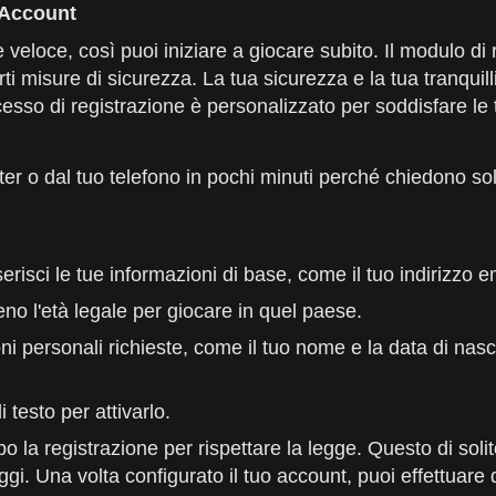
l'Account
veloce, così puoi iniziare a giocare subito. Il modulo di 
i misure di sicurezza. La tua sicurezza e la tua tranquill
cesso di registrazione è personalizzato per soddisfare le 
er o dal tuo telefono in pochi minuti perché chiedono sol
inserisci le tue informazioni di base, come il tuo indirizzo
meno l'età legale per giocare in quel paese.
ioni personali richieste, come il tuo nome e la data di na
 testo per attivarlo.
po la registrazione per rispettare la legge. Questo di sol
. Una volta configurato il tuo account, puoi effettuare de