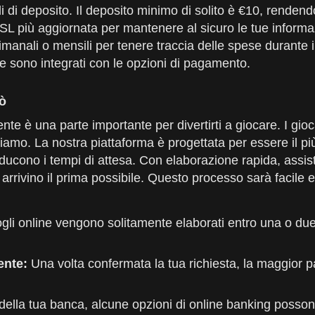
i di deposito. Il deposito minimo di solito è €10, rendendo 
ia SSL più aggiornata per mantenere al sicuro le tue inf
ettimanali o mensili per tenere traccia delle spese durante 
le sono integrati con le opzioni di pagamento.
nò
 è una parte importante per divertirti a giocare. I gioca
mo. La nostra piattaforma è progettata per essere il più e
iducono i tempi di attesa. Con elaborazione rapida, assi
i arrivino il prima possibile. Questo processo sarà facil
afogli online vengono solitamente elaborati entro una o du
ente:
Una volta confermata la tua richiesta, la maggior 
ella tua banca, alcune opzioni di online banking possono