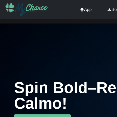
App
Bo
Spin Bold–Re
Calmo!