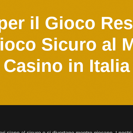
 per il Gioco R
ioco Sicuro al
Casino in Italia