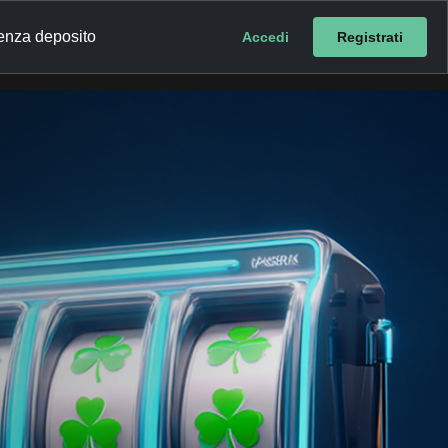
enza deposito
Accedi
Registrati