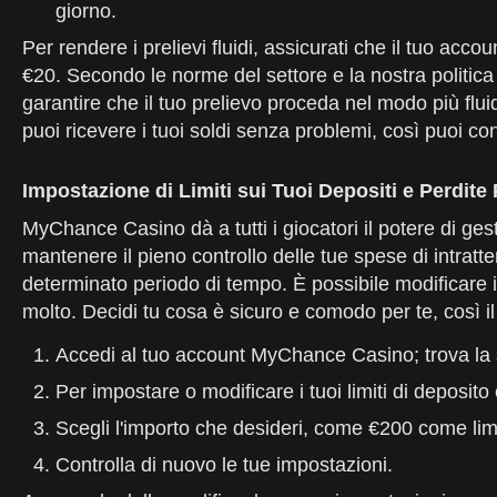
giorno.
Per rendere i prelievi fluidi, assicurati che il tuo acco
€20. Secondo le norme del settore e la nostra politica
garantire che il tuo prelievo proceda nel modo più flu
puoi ricevere i tuoi soldi senza problemi, così puoi con
Impostazione di Limiti sui Tuoi Depositi e Perdite
MyChance Casino dà a tutti i giocatori il potere di gest
mantenere il pieno controllo delle tue spese di intratt
determinato periodo di tempo. È possibile modificare i l
molto. Decidi tu cosa è sicuro e comodo per te, così il 
Accedi al tuo account MyChance Casino; trova la 
Per impostare o modificare i tuoi limiti di deposito e
Scegli l'importo che desideri, come €200 come limi
Controlla di nuovo le tue impostazioni.