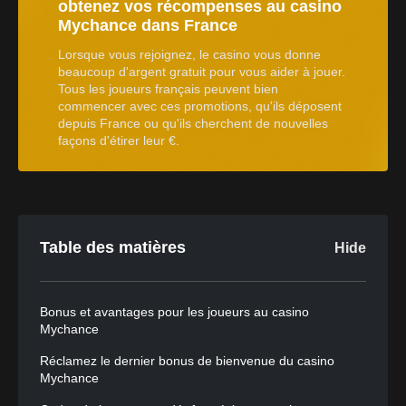
obtenez vos récompenses au casino
Mychance dans France
Lorsque vous rejoignez, le casino vous donne
beaucoup d'argent gratuit pour vous aider à jouer.
Tous les joueurs français peuvent bien
commencer avec ces promotions, qu'ils déposent
depuis France ou qu'ils cherchent de nouvelles
façons d'étirer leur €.
Table des matières
Hide
Bonus et avantages pour les joueurs au casino
Mychance
Réclamez le dernier bonus de bienvenue du casino
Mychance