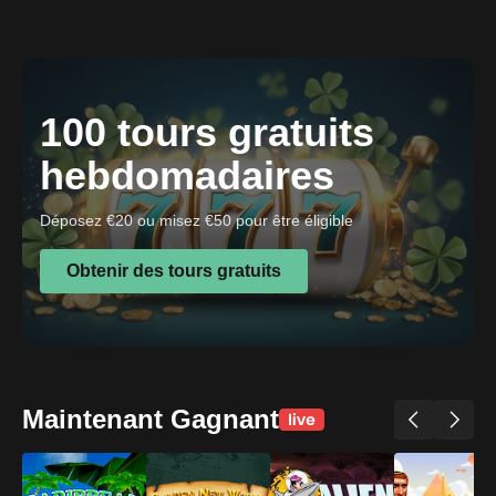
100 tours gratuits
hebdomadaires
Déposez €20 ou misez €50 pour être éligible
Obtenir des tours gratuits
Maintenant Gagnant