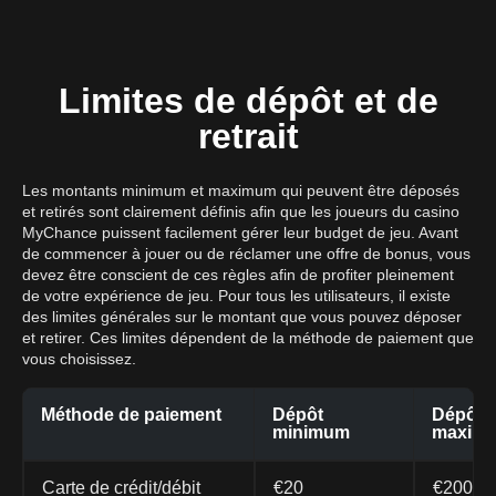
Limites de dépôt et de
retrait
Les montants minimum et maximum qui peuvent être déposés
et retirés sont clairement définis afin que les joueurs du casino
MyChance puissent facilement gérer leur budget de jeu. Avant
de commencer à jouer ou de réclamer une offre de bonus, vous
devez être conscient de ces règles afin de profiter pleinement
de votre expérience de jeu. Pour tous les utilisateurs, il existe
des limites générales sur le montant que vous pouvez déposer
et retirer. Ces limites dépendent de la méthode de paiement que
vous choisissez.
Méthode de paiement
Dépôt
Dépôt
minimum
maxim
Carte de crédit/débit
€20
€2000