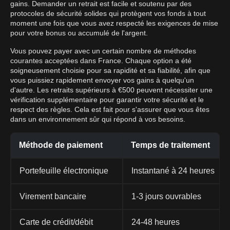
gains. Demander un retrait est facile et soutenu par des
protocoles de sécurité solides qui protègent vos fonds à tout
moment une fois que vous avez respecté les exigences de mise
pour votre bonus ou accumulé de l'argent.
Vous pouvez payer avec un certain nombre de méthodes
courantes acceptées dans France. Chaque option a été
soigneusement choisie pour sa rapidité et sa fiabilité, afin que
vous puissiez rapidement envoyer vos gains à quelqu'un
d'autre. Les retraits supérieurs à €500 peuvent nécessiter une
vérification supplémentaire pour garantir votre sécurité et le
respect des règles. Cela est fait pour s'assurer que vous êtes
dans un environnement sûr qui répond à vos besoins.
Méthode de paiement
Temps de traitement
Portefeuille électronique
Instantané à 24 heures
Virement bancaire
1-3 jours ouvrables
Carte de crédit/débit
24-48 heures