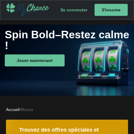
Se connecter
S'inscrire
Spin Bold–Restez calme
!
Jouer maintenant
Accueil
Bonus
Trouvez des offres spéciales et