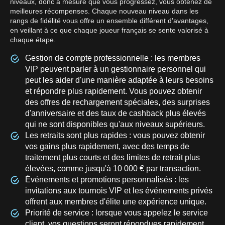
niveaux, donc à mesure que vous progressez, vous obtenez de
meilleures récompenses. Chaque nouveau niveau dans les
rangs de fidélité vous offre un ensemble différent d'avantages,
en veillant à ce que chaque joueur français se sente valorisé à
chaque étape.
Gestion de compte professionnelle : les membres
VIP peuvent parler à un gestionnaire personnel qui
peut les aider d'une manière adaptée à leurs besoins
et répondre plus rapidement. Vous pouvez obtenir
des offres de rechargement spéciales, des surprises
d'anniversaire et des taux de cashback plus élevés
qui ne sont disponibles qu'aux niveaux supérieurs.
Les retraits sont plus rapides : vous pouvez obtenir
vos gains plus rapidement, avec des temps de
traitement plus courts et des limites de retrait plus
élevées, comme jusqu'à 10 000 € par transaction.
Événements et promotions personnalisés : les
invitations aux tournois VIP et les événements privés
offrent aux membres d'élite une expérience unique.
Priorité de service : lorsque vous appelez le service
client, vos questions seront répondues rapidement