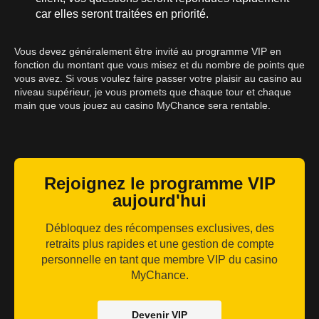
car elles seront traitées en priorité.
Vous devez généralement être invité au programme VIP en
fonction du montant que vous misez et du nombre de points que
vous avez. Si vous voulez faire passer votre plaisir au casino au
niveau supérieur, je vous promets que chaque tour et chaque
main que vous jouez au casino MyChance sera rentable.
Rejoignez le programme VIP
aujourd'hui
Débloquez des récompenses exclusives, des
retraits plus rapides et une gestion de compte
personnelle en tant que membre VIP du casino
MyChance.
Devenir VIP