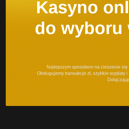
Kasyno onl
do wyboru w
Najlepszym sposobem na cieszenie się M
Obsługujemy transakcje zł, szybkie wypłaty i 
Dołączając