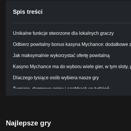
Spis treści
Unikalne funkcje stworzone dla lokalnych graczy
Odbierz powitalny bonus kasyna Mychance: dodatkowe z
Jak maksymalnie wykorzystać ofertę powitalną
Kasyno Mychance ma do wyboru wiele gier, w tym sloty, 
Dlaczego tysiące osób wybiera nasze gry
Turnieje, darmowe spiny i cashback co tydzień
Jak wziąć udział w cotygodniowych turniejach
Zostań VIP-em w kasynie Mychance: odblokuj ekskluzy
Najlepsze gry
Co wyróżnia nasz program VIP?