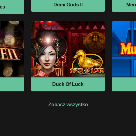
Demi Gods II
Mer
nes
Duck Of Luck
Zobacz wszystko