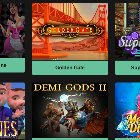
czne w Polska
ę na uroczystościach Polska!
une
Golden Gate
Sup
ska zarabiają pieniądze!