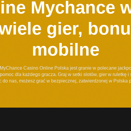
ine Mychance 
iele gier, bonu
mobilne
yChance Casino Online Polska jest granie w polecane jackpoty
pomoc dla każdego gracza. Graj w setki slotów, gier w ruletkę i s
 do nas, możesz grać w bezpiecznej, zatwierdzonej w Polska p