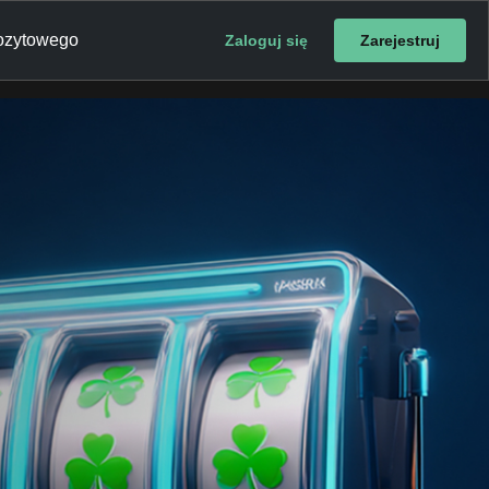
ozytowego
Zaloguj się
Zarejestruj