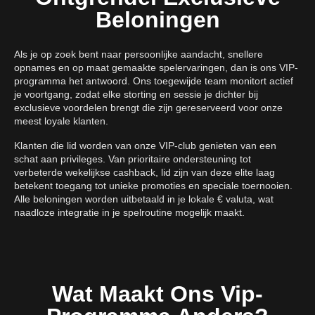
Beloningen
Als je op zoek bent naar persoonlijke aandacht, snellere
opnames en op maat gemaakte spelervaringen, dan is ons VIP-
programma het antwoord. Ons toegewijde team monitort actief
je voortgang, zodat elke storting en sessie je dichter bij
exclusieve voordelen brengt die zijn gereserveerd voor onze
meest loyale klanten.
Klanten die lid worden van onze VIP-club genieten van een
schat aan privileges. Van prioritaire ondersteuning tot
verbeterde wekelijkse cashback, lid zijn van deze elite laag
betekent toegang tot unieke promoties en speciale toernooien.
Alle beloningen worden uitbetaald in je lokale € valuta, wat
naadloze integratie in je spelroutine mogelijk maakt.
Wat Maakt Ons Vip-