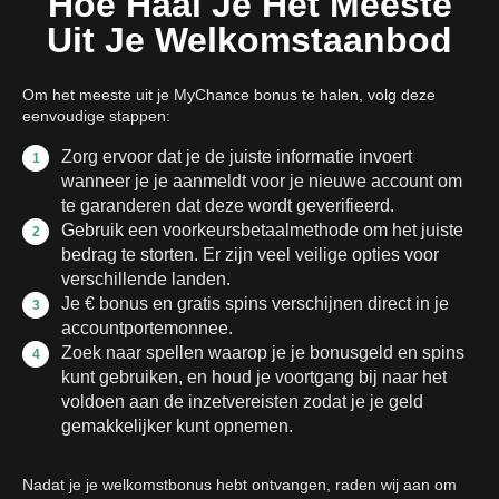
Hoe Haal Je Het Meeste
Uit Je Welkomstaanbod
Om het meeste uit je MyChance bonus te halen, volg deze
eenvoudige stappen:
Zorg ervoor dat je de juiste informatie invoert
wanneer je je aanmeldt voor je nieuwe account om
te garanderen dat deze wordt geverifieerd.
Gebruik een voorkeursbetaalmethode om het juiste
bedrag te storten. Er zijn veel veilige opties voor
verschillende landen.
Je € bonus en gratis spins verschijnen direct in je
accountportemonnee.
Zoek naar spellen waarop je je bonusgeld en spins
kunt gebruiken, en houd je voortgang bij naar het
voldoen aan de inzetvereisten zodat je je geld
gemakkelijker kunt opnemen.
Nadat je je welkomstbonus hebt ontvangen, raden wij aan om