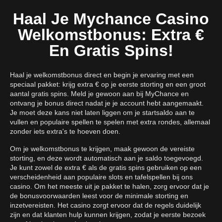
Haal Je Mychance Casino
Welkomstbonus: Extra €
En Gratis Spins!
Haal je welkomstbonus direct en begin je ervaring met een
speciaal pakket: krijg extra € op je eerste storting en een groot
aantal gratis spins. Meld je gewoon aan bij MyChance en
ontvang je bonus direct nadat je je account hebt aangemaakt.
Je moet deze kans niet laten liggen om je startsaldo aan te
vullen en populaire spellen te spelen met extra rondes, allemaal
zonder iets extra's te hoeven doen.
Om je welkomstbonus te krijgen, maak gewoon de vereiste
storting, en deze wordt automatisch aan je saldo toegevoegd.
Je kunt zowel de extra € als de gratis spins gebruiken op een
verscheidenheid aan populaire slots en tafelspellen bij ons
casino. Om het meeste uit je pakket te halen, zorg ervoor dat je
de bonusvoorwaarden leest voor de minimale storting en
inzetvereisten. Het casino zorgt ervoor dat de regels duidelijk
zijn en dat klanten hulp kunnen krijgen, zodat je eerste bezoek