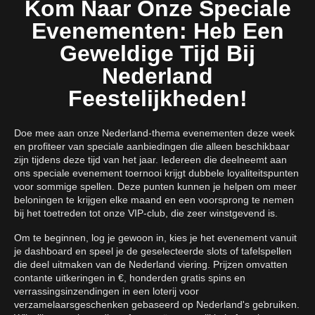
Kom Naar Onze Speciale
Evenementen: Heb Een
Geweldige Tijd Bij
Nederland
Feestelijkheden!
Doe mee aan onze Nederland-thema evenementen deze week
en profiteer van speciale aanbiedingen die alleen beschikbaar
zijn tijdens deze tijd van het jaar. Iedereen die deelneemt aan
ons speciale evenement toernooi krijgt dubbele loyaliteitspunten
voor sommige spellen. Deze punten kunnen je helpen om meer
beloningen te krijgen elke maand en een voorsprong te nemen
bij het toetreden tot onze VIP-club, die zeer winstgevend is.
Om te beginnen, log je gewoon in, kies je het evenement vanuit
je dashboard en speel je de geselecteerde slots of tafelspellen
die deel uitmaken van de Nederland viering. Prijzen omvatten
contante uitkeringen in €, honderden gratis spins en
verrassingsinzendingen in een loterij voor
verzamelaarsgeschenken gebaseerd op Nederland's gebruiken.