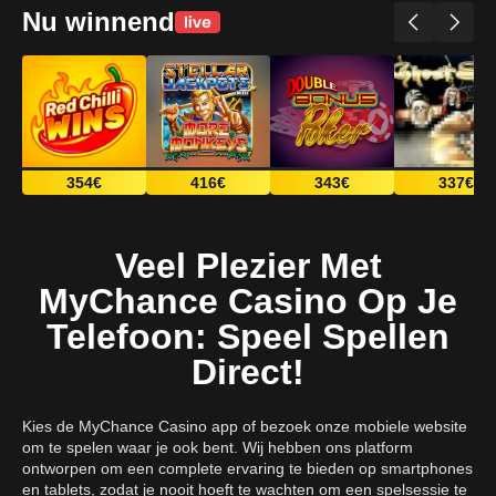
Nu winnend
354€
416€
343€
337€
Veel Plezier Met
MyChance Casino Op Je
Telefoon: Speel Spellen
Direct!
Kies de MyChance Casino app of bezoek onze mobiele website
om te spelen waar je ook bent. Wij hebben ons platform
ontworpen om een complete ervaring te bieden op smartphones
en tablets, zodat je nooit hoeft te wachten om een spelsessie te