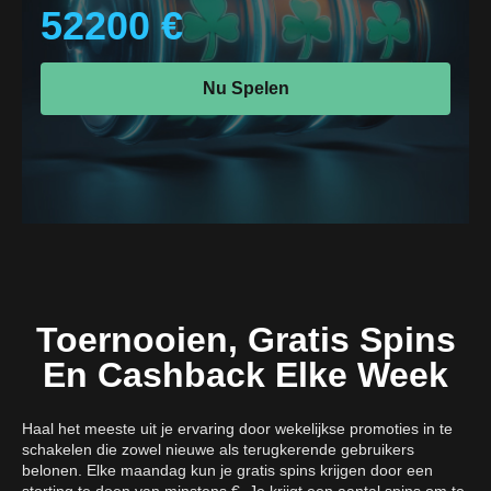
52200 €
Nu Spelen
Toernooien, Gratis Spins
En Cashback Elke Week
Haal het meeste uit je ervaring door wekelijkse promoties in te
schakelen die zowel nieuwe als terugkerende gebruikers
belonen. Elke maandag kun je gratis spins krijgen door een