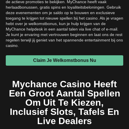
de actieve promoties te bekijken. MyChance heeft vaak
herlaadbonussen, gratis spins en loyaliteitsbeloningen. Gebruik
deze evenementen om je saldo op te bouwen en exclusieve
toegang te krijgen tot nieuwe spellen bij het casino. Als je vragen
hebt over je welkomstbonus, kun je hulp krijgen van de
MyChance helpdesk in een aantal talen via live chat of e-mail.
Je kunt je ervaring met vertrouwen beginnen en laat ons de rest
regelen terwijl jij geniet van het spannende entertainment bij ons
casino.
Claim Je Welkomstbonus Nu
Mychance Casino Heeft
Een Groot Aantal Spellen
Om Uit Te Kiezen,
Inclusief Slots, Tafels En
Live Dealers