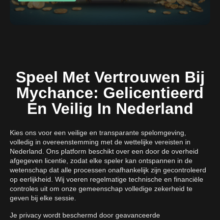
Speel Met Vertrouwen Bij
Mychance: Gelicentieerd
En Veilig In Nederland
Kies ons voor een veilige en transparante spelomgeving,
volledig in overeenstemming met de wettelijke vereisten in
Nederland. Ons platform beschikt over een door de overheid
afgegeven licentie, zodat elke speler kan ontspannen in de
wetenschap dat alle processen onafhankelijk zijn gecontroleerd
op eerlijkheid. Wij voeren regelmatige technische en financiële
controles uit om onze gemeenschap volledige zekerheid te
geven bij elke sessie.
Je privacy wordt beschermd door geavanceerde