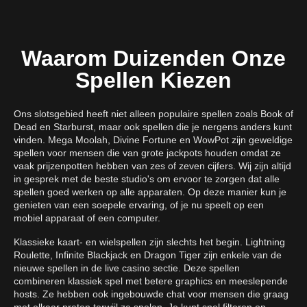
Waarom Duizenden Onze
Spellen Kiezen
Ons slotsgebied heeft niet alleen populaire spellen zoals Book of
Dead en Starburst, maar ook spellen die je nergens anders kunt
vinden. Mega Moolah, Divine Fortune en WowPot zijn geweldige
spellen voor mensen die van grote jackpots houden omdat ze
vaak prijzenpotten hebben van zes of zeven cijfers. Wij zijn altijd
in gesprek met de beste studio's om ervoor te zorgen dat alle
spellen goed werken op alle apparaten. Op deze manier kun je
genieten van een soepele ervaring, of je nu speelt op een
mobiel apparaat of een computer.
Klassieke kaart- en wielspellen zijn slechts het begin. Lightning
Roulette, Infinite Blackjack en Dragon Tiger zijn enkele van de
nieuwe spellen in de live casino sectie. Deze spellen
combineren klassiek spel met betere graphics en meeslepende
hosts. Ze hebben ook ingebouwde chat voor mensen die graag