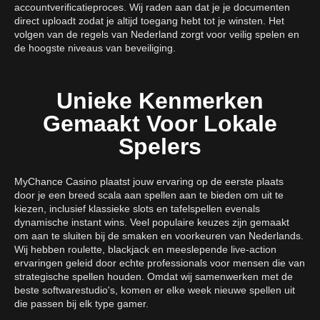
accountverificatieproces. Wij raden aan dat je je documenten
direct uploadt zodat je altijd toegang hebt tot je winsten. Het
volgen van de regels van Nederland zorgt voor veilig spelen en
de hoogste niveaus van beveiliging.
Unieke Kenmerken
Gemaakt Voor Lokale
Spelers
MyChance Casino plaatst jouw ervaring op de eerste plaats
door je een breed scala aan spellen aan te bieden om uit te
kiezen, inclusief klassieke slots en tafelspellen evenals
dynamische instant wins. Veel populaire keuzes zijn gemaakt
om aan te sluiten bij de smaken en voorkeuren van Nederlands.
Wij hebben roulette, blackjack en meeslepende live-action
ervaringen geleid door echte professionals voor mensen die van
strategische spellen houden. Omdat wij samenwerken met de
beste softwarestudio's, komen er elke week nieuwe spellen uit
die passen bij elk type gamer.