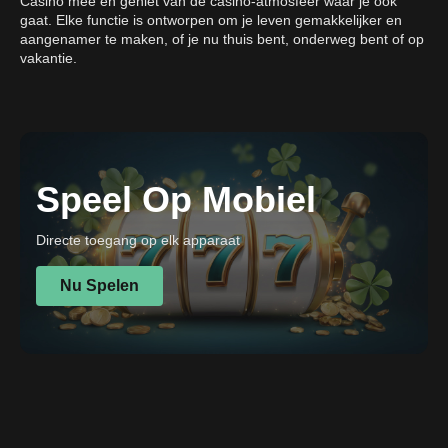
Casino mee en geniet van de casino-atmosfeer waar je ook
gaat. Elke functie is ontworpen om je leven gemakkelijker en
aangenamer te maken, of je nu thuis bent, onderweg bent of op
vakantie.
Speel Op Mobiel
Directe toegang op elk apparaat
Nu Spelen