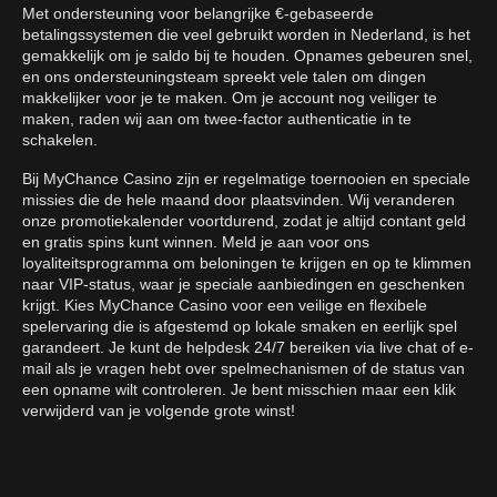
Met ondersteuning voor belangrijke €-gebaseerde
betalingssystemen die veel gebruikt worden in Nederland, is het
gemakkelijk om je saldo bij te houden. Opnames gebeuren snel,
en ons ondersteuningsteam spreekt vele talen om dingen
makkelijker voor je te maken. Om je account nog veiliger te
maken, raden wij aan om twee-factor authenticatie in te
schakelen.
Bij MyChance Casino zijn er regelmatige toernooien en speciale
missies die de hele maand door plaatsvinden. Wij veranderen
onze promotiekalender voortdurend, zodat je altijd contant geld
en gratis spins kunt winnen. Meld je aan voor ons
loyaliteitsprogramma om beloningen te krijgen en op te klimmen
naar VIP-status, waar je speciale aanbiedingen en geschenken
krijgt. Kies MyChance Casino voor een veilige en flexibele
spelervaring die is afgestemd op lokale smaken en eerlijk spel
garandeert. Je kunt de helpdesk 24/7 bereiken via live chat of e-
mail als je vragen hebt over spelmechanismen of de status van
een opname wilt controleren. Je bent misschien maar een klik
verwijderd van je volgende grote winst!